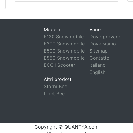
Modelli
Varie
E120 Snowmobile
Dove provare
E200 Snowmobile
Dove siamo
E500 Snowmobile
Sitemap
E550 Snowmobile
Contatto
ECO1 Scooter
Italiano
English
Altri prodotti
Storm Bee
Light Bee
Copyright © QUANTYA.com