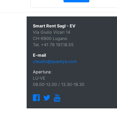
Smart Rent Sagl - EV
Via Giulio Vicari 14
CH-6900 Lugano
Tel. +41 79 197.18.55
E-mail
claudio@quantya.com
Apertura:
LU-VE
08.00-12.00 / 13.30-18.30