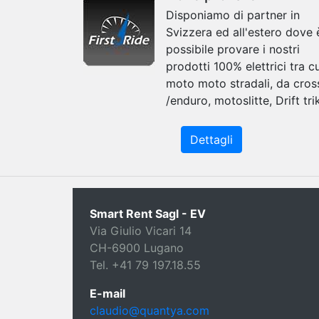
Disponiamo di partner in
Svizzera ed all'estero dove 
possibile provare i nostri
prodotti 100% elettrici tra cu
moto moto stradali, da cros
/enduro, motoslitte, Drift tri
Dettagli
Smart Rent Sagl - EV
Via Giulio Vicari 14
CH-6900 Lugano
Tel. +41 79 197.18.55
E-mail
claudio@quantya.com