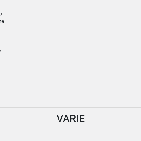
a
he
a
VARIE