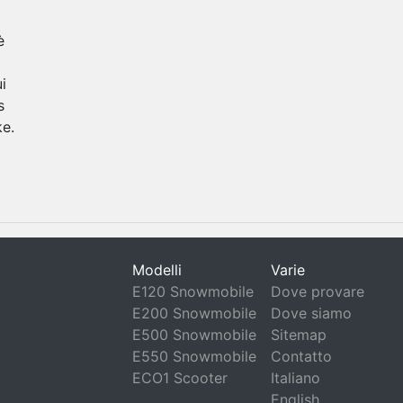
è
i
s
ke.
Modelli
Varie
E120 Snowmobile
Dove provare
E200 Snowmobile
Dove siamo
E500 Snowmobile
Sitemap
E550 Snowmobile
Contatto
ECO1 Scooter
Italiano
English